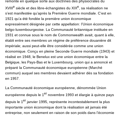
remonte en quelque sorte aux doctrines des physiocrates du
e
e
XVIII
siècle et des libre-échangistes du XIX
, sa réalisation ne
s’est manifestée qu’après la Première Guerre mondiale. C’est en
1921 qu’a été fondée la première union économique
expressément désignée par cette appellation: l’Union économique
belgo-luxembourgeoise. La Communauté britannique instituée en
1931 et connue sous le nom de Commonwealth avait, quant à elle,
établi entre ses membres un régime de préférence douanière dit
impériale; aussi peut-elle être considérée comme une union
économique. Conçu en pleine Seconde Guerre mondiale (1943) et
réalisé en 1948, le Benelux est une union économique entre la
Belgique, les Pays-Bas et le Luxembourg, union qui a annoncé et
préparé la Communauté économique européenne (Marché
commun) auquel ses membres devaient adhérer dès sa fondation
en 1957.
La Communauté économique européenne, dénommée Union
er
européenne depuis le 1
novembre 1993 et élargie à quinze pays
er
depuis le 1
janvier 1995, représente incontestablement la plus
importante union économique dont la réalisation ait jamais été
entreprise, non seulement en raison de son poids dans l’économie