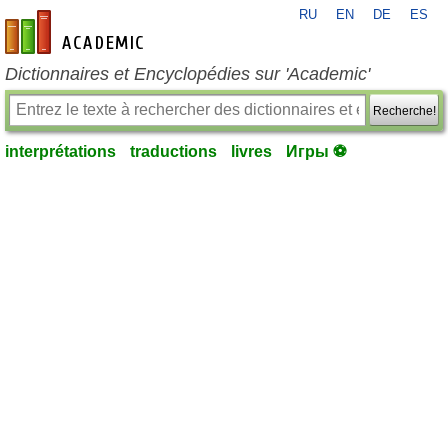
RU
EN
DE
ES
fr-academic.com
Dictionnaires et Encyclopédies sur 'Academic'
Recherche!
interprétations
traductions
livres
Игры ⚽